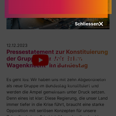
Schliessen
12.12.2023
Pressestatement zur Konstituierung
der Gruppe „Bündnis Sahra
Wagenknecht“ im Bundestag
Hier klicken um den Inhalt von Youtube anzuzeigen.
Es geht los: Wir haben uns mit zehn Abgeordneten
Erfahre mehr in der
Datenschutzerklärung
von
als neue Gruppe im Bundestag konstituiert und
Youtube.
werden die Ampel gemeinsam unter Druck setzen.
Denn eines ist klar: Diese Regierung, die unser Land
immer tiefer in die Krise führt, braucht eine starke
Opposition mit seriösen Konzepten für unsere