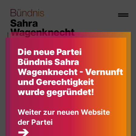
Die neue Partei
Bündnis Sahra
Wagenknecht - Vernunft
und Gerechtigkeit
Datenschutz
wurde gegründet!
Präambel
Weiter zur neuen Website
Der Schutz Ihrer Daten ist uns sehr wichtig. Mit der
folgenden Datenschutzerklärung möchten wir Sie
der Partei
darüber aufklären, welche Arten Ihrer
➔
personenbezogenen Daten (nachfolgend auch kurz